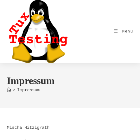
Zum
Inhalt
springen
Menü
Impressum
>
Impressum
Mischa Hitzigrath